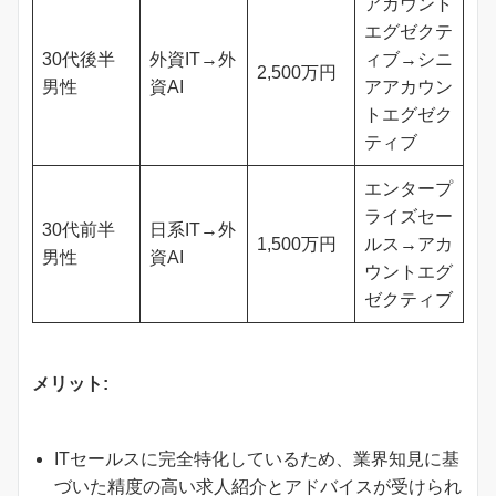
アカウント
エグゼクテ
30代後半
外資IT→外
ィブ→シニ
2,500万円
男性
資AI
アアカウン
トエグゼク
ティブ
エンタープ
ライズセー
30代前半
日系IT→外
1,500万円
ルス→アカ
男性
資AI
ウントエグ
ゼクティブ
メリット:
ITセールスに完全特化しているため、業界知見に基
づいた精度の高い求人紹介とアドバイスが受けられ