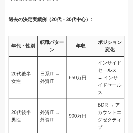
過去の決定実績例（20代・30代中心）:
転職パター
ポジション
年代・性別
年収
ン
変化
インサイド
セールス
20代後半
日系IT →
650万円
→ インサ
女性
外資IT
イドセール
ス
BDR → ア
20代後半
外資IT →
カウントエ
900万円
男性
外資IT
グゼクティ
ブ