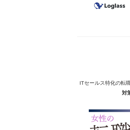
ITセールス特化の転
対