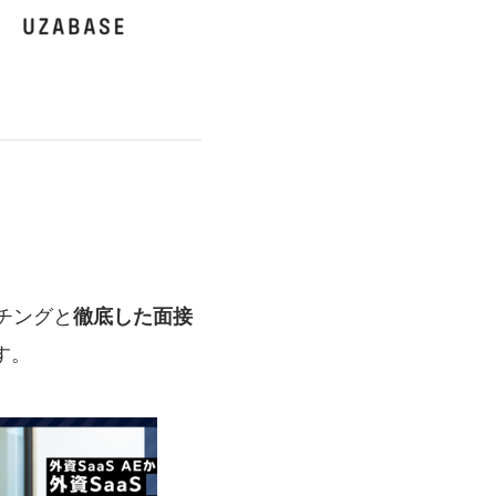
ッチングと
徹底した面接
す。