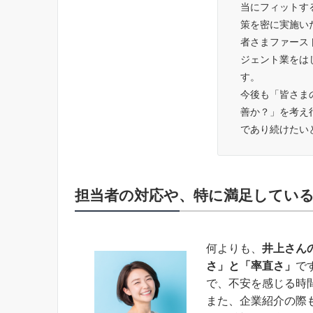
当にフィットす
策を密に実施い
者さまファース
ジェント業をは
す。
今後も「皆さま
善か？」を考え
であり続けたい
担当者の対応や、特に満足してい
何よりも、
井上さん
さ」と「率直さ」
で
で、不安を感じる時
また、企業紹介の際