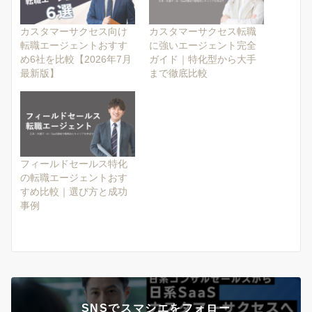
カスタマーサクセス向け
カスタマーサクセス転職
転職エージェントおすす
に強いエージェント完全
め6社を比較【2026年7月
ガイド｜特化型から大手
最新版】
まで徹底比較
フィールドセールス特化
の転職エージェントおす
すめ比較｜選び方と成功
事例
SNSでスマシエをフォロー