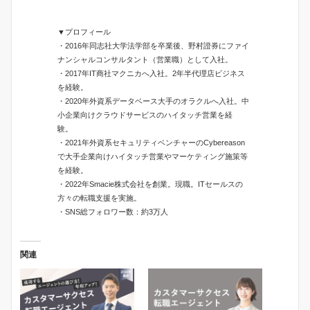
▼プロフィール
・2016年同志社大学法学部を卒業後、野村證券にファイ
ナンシャルコンサルタント（営業職）として入社。
・2017年IT商社マクニカへ入社。2年半代理店ビジネス
を経験。
・2020年外資系データベース大手のオラクルへ入社。中
小企業向けクラウドサービスのハイタッチ営業を経
験。
・2021年外資系セキュリティベンチャーのCybereason
で大手企業向けハイタッチ営業やマーケティング施策等
を経験。
・2022年Smacie株式会社を創業。現職。ITセールスの
方々の転職支援を実施。
・SNS総フォロワー数：約3万人
関連