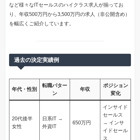
など様々なITセールスのハイクラス求人が揃ってお
り、年収500万円から3,500万円の求人（非公開含め）
を幅広くご紹介しています。
過去の決定実績例
転職パター
ポジション
年代・性別
年収
ン
変化
インサイド
セールス
20代後半
日系IT →
650万円
→ インサ
女性
外資IT
イドセール
ス