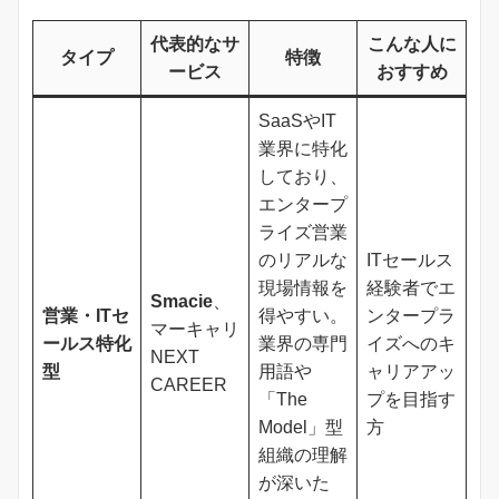
代表的なサ
こんな人に
タイプ
特徴
ービス
おすすめ
SaaSやIT
業界に特化
しており、
エンタープ
ライズ営業
のリアルな
ITセールス
現場情報を
経験者でエ
Smacie
、
営業・ITセ
得やすい。
ンタープラ
マーキャリ
ールス特化
業界の専門
イズへのキ
NEXT
型
用語や
ャリアアッ
CAREER
「The
プを目指す
Model」型
方
組織の理解
が深いた