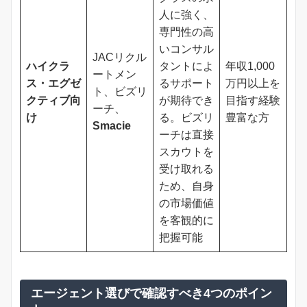
人に強く、
専門性の高
いコンサル
JACリクル
ハイクラ
タントによ
年収1,000
ートメン
ス・エグゼ
るサポート
万円以上を
ト、ビズリ
クティブ向
が期待でき
目指す経験
ーチ、
け
る。ビズリ
豊富な方
Smacie
ーチは直接
スカウトを
受け取れる
ため、自身
の市場価値
を客観的に
把握可能
エージェント選びで確認すべき4つのポイン