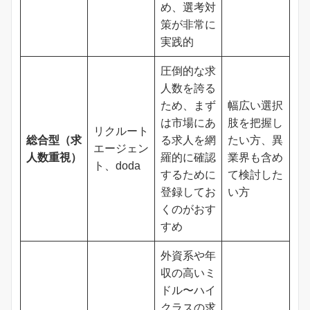
め、選考対
策が非常に
実践的
圧倒的な求
人数を誇る
ため、まず
幅広い選択
は市場にあ
肢を把握し
リクルート
総合型（求
る求人を網
たい方、異
エージェン
人数重視）
羅的に確認
業界も含め
ト、doda
するために
て検討した
登録してお
い方
くのがおす
すめ
外資系や年
収の高いミ
ドル〜ハイ
クラスの求