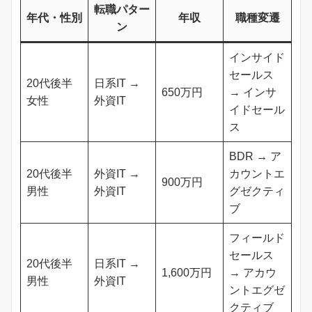
転職パター
年代・性別
年収
職種変遷
ン
インサイド
セールス
20代後半
日系IT →
650万円
→ インサ
女性
外資IT
イドセール
ス
BDR → ア
20代後半
外資IT →
カウントエ
900万円
男性
外資IT
グゼクティ
ブ
フィールド
セールス
20代後半
日系IT →
1,600万円
→ アカウ
男性
外資IT
ントエグゼ
クティブ