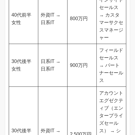
セールス
40代前半
外資IT →
→ カスタ
800万円
女性
日系IT
マーサクセ
スマネージ
ャー
フィールド
セールス
30代後半
日系IT →
900万円
→ パート
女性
日系IT
ナーセール
ス
アカウント
エグゼクテ
ィブ（エン
タープライ
ズセール
30代後半
外資IT →
ス） → シ
2,500万円