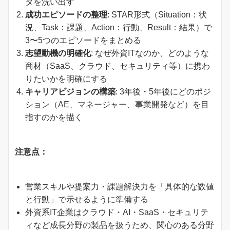
タを洗い出す
成功エピソードの整理
: STAR形式（Situation：状
況、Task：課題、Action：行動、Result：結果）で
3〜5つのエピソードをまとめる
志望動機の明確化
: なぜ外資ITなのか、どのような
商材（SaaS、クラウド、セキュリティ等）に携わ
りたいかを明確にする
キャリアビジョンの構築
: 3年後・5年後にどのポジ
ション（AE、マネージャー、事業開発など）を目
指すのかを描く
注意点：
営業スキルや提案力・課題解決力を「具体的な数値
と行動」で示せるように準備する
外資系IT企業はクラウド・AI・SaaS・セキュリテ
ィなど成長分野の製品を扱うため、関心のある分野