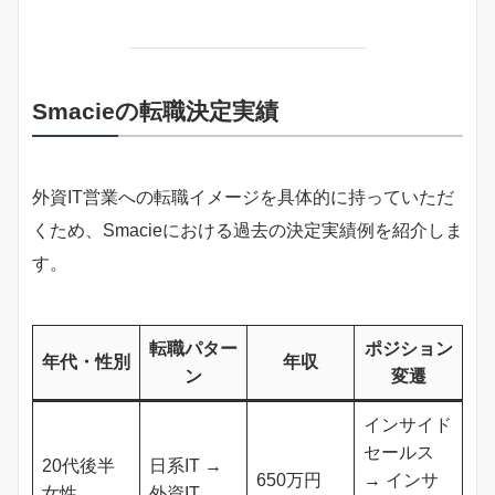
Smacieの転職決定実績
外資IT営業への転職イメージを具体的に持っていただ
くため、Smacieにおける過去の決定実績例を紹介しま
す。
転職パター
ポジション
年代・性別
年収
ン
変遷
インサイド
セールス
20代後半
日系IT →
650万円
→ インサ
女性
外資IT