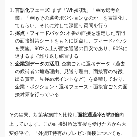
言語化フェーズ
: まず「Why転職」「Why選考企
業」「Whyその選考ポジションなのか」を言語化し
てもらい、それに対して深掘り質問を行う
採点・フィードバック
: 本番の面接を想定した専門
の面接対策シートをもとに採点し、フィードバック
を実施。90%以上が面接通過の目安であり、90%に
達するまで繰り返し練習する
企業別データの活用
: 企業ごとに選考データ（過去
の候補者の通過理由、見送り理由、面接官の特徴、
出る質問、見極めポイントなど）を蓄積しており、
企業・ポジション・選考フェーズ・面接官ごとの面
接対策を行っている
その結果、対策実施前と比較し
面接通過率が約3倍
向
上しています。この面接対策は支援を受けた方から大
変好評で、「外資IT特有のプレゼン面接についても、