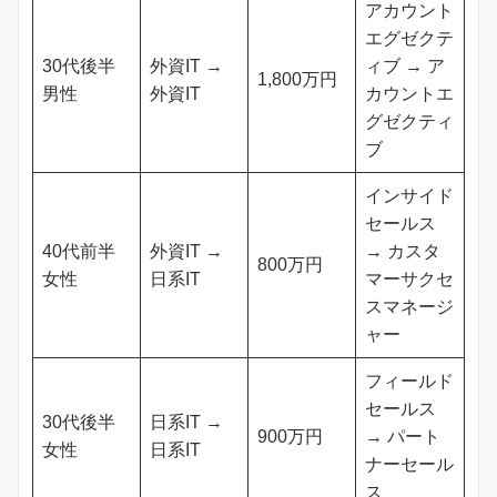
アカウント
エグゼクテ
30代後半
外資IT →
ィブ → ア
1,800万円
男性
外資IT
カウントエ
グゼクティ
ブ
インサイド
セールス
40代前半
外資IT →
→ カスタ
800万円
女性
日系IT
マーサクセ
スマネージ
ャー
フィールド
セールス
30代後半
日系IT →
900万円
→ パート
女性
日系IT
ナーセール
ス