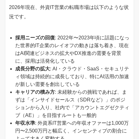
2026年現在、外資IT営業の転職市場は以下のような状
況です。
採用ニーズの回復
: 2022年〜2023年頃に話題になっ
た世界的IT企業のレイオフの動きは落ち着き、現在
はAI関連ビジネスの拡大やDX推進の需要を背景
に、採用は活発化している
成長分野の拡大
: AI・クラウド・SaaS・セキュリテ
ィ領域は持続的に成長しており、特にAI活用の加速
が新しい需要を創出している
キャリアの積み方
: 未経験からの挑戦であれば、ま
ずは「インサイドセールス（SDRなど）」のポジ
ションから入り、社内で「アカウントエグゼクティ
ブ（AE）」を目指すルートも一般的
年収水準
: 外資系IT営業への年収オファーは1,000万
円〜2,500万円と幅広く、インセンティブの割合に
よって大きく変動する