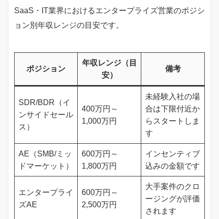
SaaS・IT業界におけるエンタープライズ営業のポジシ
ョン別年収レンジの目安です。
年収レンジ（目
ポジション
備考
安）
未経験入社の場
SDR/BDR（イ
400万円～
合は下限付近か
ンサイドセール
1,000万円
らスタートしま
ス）
す
AE（SMB/ミッ
600万円～
インセンティブ
ドマーケット）
1,800万円
込みの金額です
大手案件のクロ
エンタープライ
600万円～
ージングが評価
ズAE
2,500万円
されます