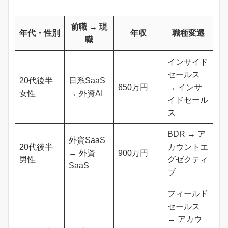
前職 → 現
年代・性別
年収
職種変遷
職
インサイド
セールス
20代後半
日系SaaS
650万円
→ インサ
女性
→ 外資AI
イドセール
ス
BDR → ア
外資SaaS
20代後半
カウントエ
→ 外資
900万円
男性
グゼクティ
SaaS
ブ
フィールド
セールス
→ アカウ