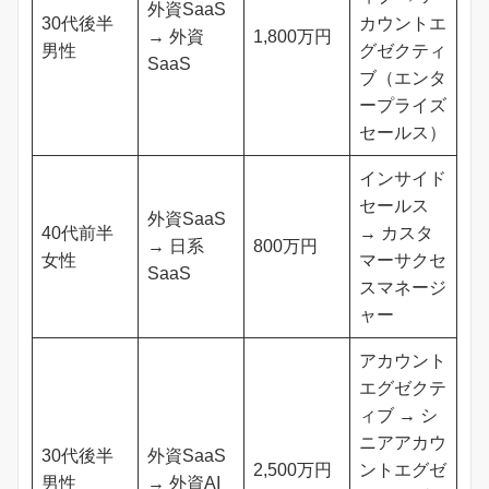
外資SaaS
30代後半
カウントエ
→ 外資
1,800万円
男性
グゼクティ
SaaS
ブ（エンタ
ープライズ
セールス）
インサイド
セールス
外資SaaS
40代前半
→ カスタ
→ 日系
800万円
女性
マーサクセ
SaaS
スマネージ
ャー
アカウント
エグゼクテ
ィブ → シ
ニアアカウ
30代後半
外資SaaS
2,500万円
ントエグゼ
男性
→ 外資AI