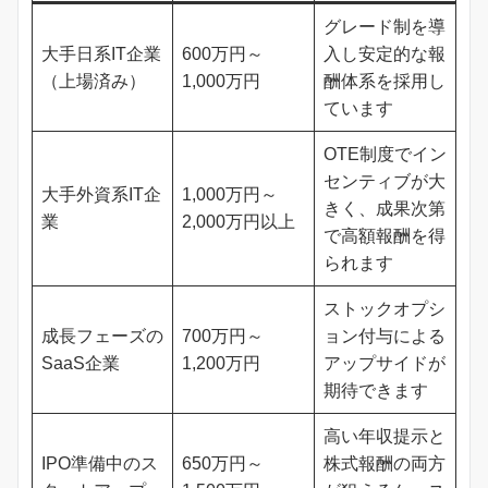
グレード制を導
大手日系IT企業
600万円～
入し安定的な報
（上場済み）
1,000万円
酬体系を採用し
ています
OTE制度でイン
センティブが大
大手外資系IT企
1,000万円～
きく、成果次第
業
2,000万円以上
で高額報酬を得
られます
ストックオプシ
成長フェーズの
700万円～
ョン付与による
SaaS企業
1,200万円
アップサイドが
期待できます
高い年収提示と
IPO準備中のス
650万円～
株式報酬の両方