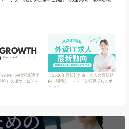
当者向けAI検索最適化
【2026年最新】外資IT求人の最新動
LLMO）支援サービスを
向｜職種別トレンドと転職成功のポ
イント