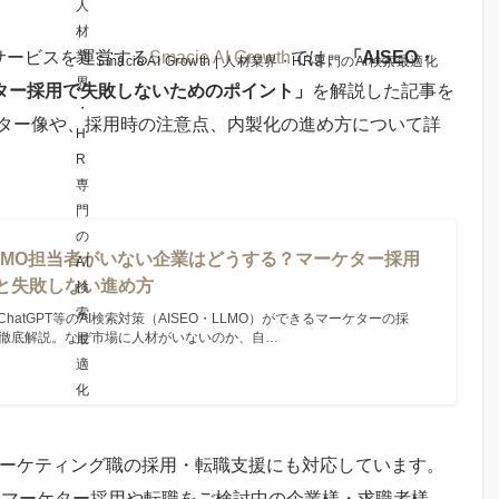
援サービスを運営する
Smacie AI Growth
では、
「AISEO・
Smacie AI Growth | 人材業界・HR専門のAI検索最適化
ケター採用で失敗しないためのポイント」
を解説した記事を
ケター像や、採用時の注意点、内製化の進め方について詳
・LLMO担当者がいない企業はどうする？マーケター採用
と失敗しない進め方
ewsやChatGPT等のAI検索対策（AISEO・LLMO）ができるマーケターの採
徹底解説。なぜ市場に人材がいないのか、自…
、マーケティング職の採用・転職支援にも対応しています。
て、マーケター採用や転職をご検討中の企業様・求職者様