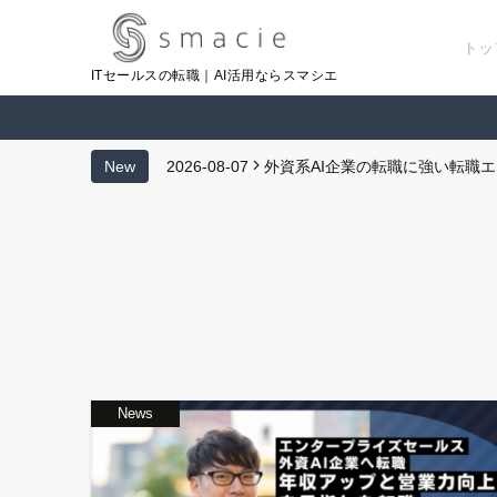
トッ
ITセールスの転職｜AI活用ならスマシエ
New
2026-08-07
外資系AI企業の転職に強い転職
2026-08-02
8月の注目求人を公開しました
2026-07-31
人事・採用担当者向けAI検索最適
News