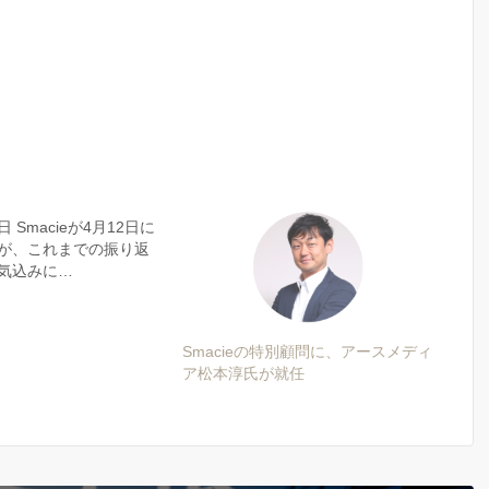
日 Smacieが4月12日に
が、これまでの振り返
気込みに…
Smacieの特別顧問に、アースメディ
ア松本淳氏が就任