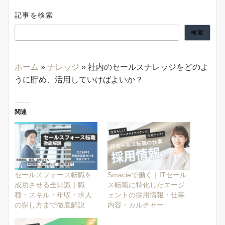
記事を検索
検索
ホーム
»
ナレッジ
»
社内のセールスナレッジをどのよ
うに貯め、活用していけばよいか？
関連
セールスフォース転職を
Smacieで働く｜ITセール
成功させる全知識｜職
ス転職に特化したエージ
種・スキル・年収・求人
ェントの採用情報・仕事
の探し方まで徹底解説
内容・カルチャー