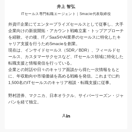
井上 智弘
ITセールス専門転職エージェント｜Smacie代表取締役
外資IT企業にてエンタープライズセールスとして従事し、大手
企業向けの新規開拓・アカウント戦略立案・トップアプローチ
を経験。その後、IT／SaaSやAI業界のセールスに特化したキ
ャリア支援を行うためSmacieを創業。
現在は、インサイドセールス（SDR／BDR）、フィールドセ
ールス、カスタマーサクセスなど、ITセールス領域に特化した
転職支援と情報発信を行っている。
企業との対話や日々のキャリア面談から得た一次情報をもと
に、年収動向や市場価値を高める戦略を発信。これまでに約
1,500名のITセールスのキャリア相談・転職支援に従事。
野村證券、マクニカ、日本オラクル、サイバーリーズン・ジャ
パンを経て独立。