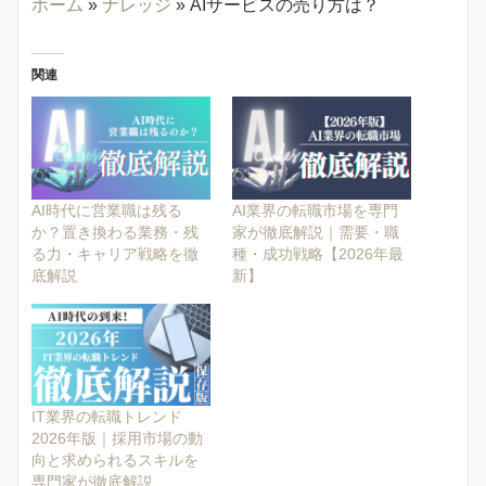
ホーム
»
ナレッジ
»
AIサービスの売り方は？
関連
AI時代に営業職は残る
AI業界の転職市場を専門
か？置き換わる業務・残
家が徹底解説｜需要・職
る力・キャリア戦略を徹
種・成功戦略【2026年最
底解説
新】
IT業界の転職トレンド
2026年版｜採用市場の動
向と求められるスキルを
専門家が徹底解説