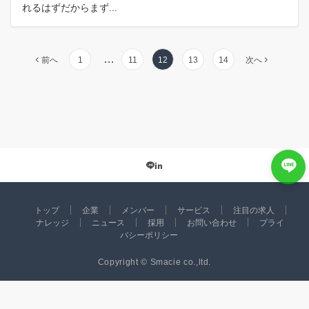
れるはずだからまず...
投
…
前へ
1
11
12
13
14
次へ
稿
の
ペ
ー
ジ
送
り
トップ
企業
メンバー
サービス
注目の求人
ナレッジ
ニュース
採用
お問い合わせ
プライ
バシーポリシー
Copyright © Smacie co.,ltd.