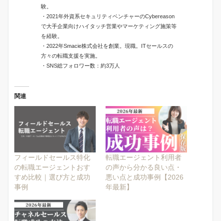
験。
・2021年外資系セキュリティベンチャーのCybereason
で大手企業向けハイタッチ営業やマーケティング施策等
を経験。
・2022年Smacie株式会社を創業。現職。ITセールスの
方々の転職支援を実施。
・SNS総フォロワー数：約3万人
関連
フィールドセールス特化
転職エージェント利用者
の転職エージェントおす
の声から分かる良い点・
すめ比較｜選び方と成功
悪い点と成功事例【2026
事例
年最新】