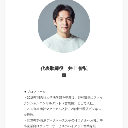
代表取締役 井上 智弘
LinkedIn
▼プロフィール
・2016年同志社大学法学部を卒業後、野村證券にファイ
ナンシャルコンサルタント（営業職）として入社。
・2017年IT商社マクニカへ入社。2年半代理店ビジネス
を経験。
・2020年外資系データベース大手のオラクルへ入社。中
小企業向けクラウドサービスのハイタッチ営業を経