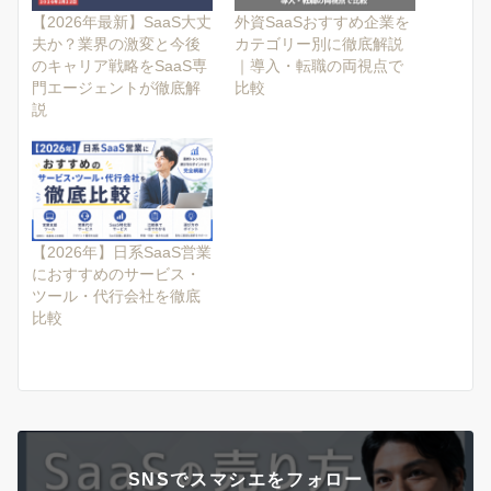
【2026年最新】SaaS大丈
外資SaaSおすすめ企業を
夫か？業界の激変と今後
カテゴリー別に徹底解説
のキャリア戦略をSaaS専
｜導入・転職の両視点で
門エージェントが徹底解
比較
説
【2026年】日系SaaS営業
におすすめのサービス・
ツール・代行会社を徹底
比較
SNSでスマシエをフォロー