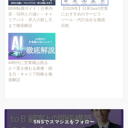
BDR転職ガイド｜仕事内
【2026年】日系SaaS営業
容・SDRとの違い・キャ
におすすめのサービス・
リアパス・求人の探し方
ツール・代行会社を徹底
まで徹底解説
比較
AI時代に営業職は残る
か？置き換わる業務・残
る力・キャリア戦略を徹
底解説
SNSでスマシエをフォロー