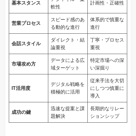
基本スタンス
計画性・正確性
軟性
スピード感のあ
体系的で慎重な
営業プロセス
る動的な進行
進行
ダイレクト・結
丁寧・プロセス
会話スタイル
論重視
重視
データによる広
特定市場への深
市場攻め方
域ターゲット
い深掘り
従来手法を大切
デジタル戦略を
IT活用度
にしつつ慎重に
積極的に活用
導入
迅速な提案と課
長期的なリレー
成功の鍵
題解決
ションシップ