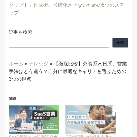
クリプト」作成術。形骸化させないための5つのステ
ップ
記事を検索
検索
ホーム
»
ナレッジ
»
【徹底比較】外資系vs日系、営業
手法はどう違う？自分に最適なキャリアを選ぶための
3つの視点
関連
SaaS営業への転職完全ガ
CSM転職で外資系企業を