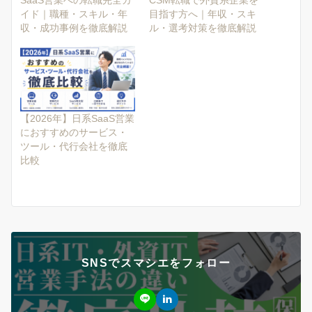
イド｜職種・スキル・年
目指す方へ｜年収・スキ
収・成功事例を徹底解説
ル・選考対策を徹底解説
【2026年】日系SaaS営業
におすすめのサービス・
ツール・代行会社を徹底
比較
SNSでスマシエをフォロー