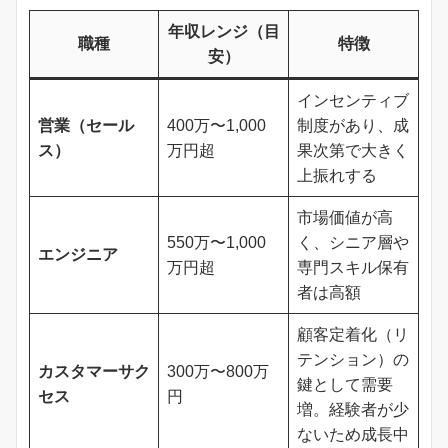
年収レンジ（目
職種
特徴
安）
インセンティブ
営業（セール
400万〜1,000
制度があり、成
ス）
万円超
果次第で大きく
上振れする
市場価値が高
550万〜1,000
く、シニア層や
エンジニア
万円超
専門スキル保有
者は高額
顧客定着化（リ
テンション）の
カスタマーサク
300万〜800万
鍵として需要
セス
円
増。経験者が少
ないため成長中