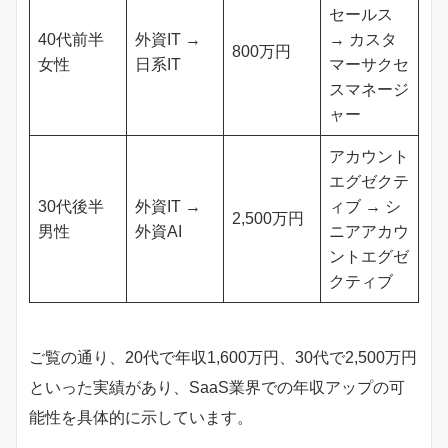
セールス
40代前半
外資IT →
→ カスタ
800万円
女性
日系IT
マーサクセ
スマネージ
ャー
アカウント
エグゼクテ
30代後半
外資IT →
ィブ → シ
2,500万円
男性
外資AI
ニアアカウ
ントエグゼ
クティブ
ご覧の通り、20代で年収1,600万円、30代で2,500万円
といった実績があり、SaaS業界での年収アップの可
能性を具体的に示しています。