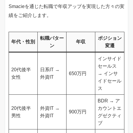
Smacieを通じた転職で年収アップを実現した方々の実
績をご紹介します。
転職パター
ポジション
年代・性別
年収
ン
変遷
インサイド
セールス
20代後半
日系IT →
650万円
→ インサ
女性
外資IT
イドセール
ス
BDR → ア
20代後半
外資IT →
カウントエ
900万円
男性
外資IT
グゼクティ
ブ