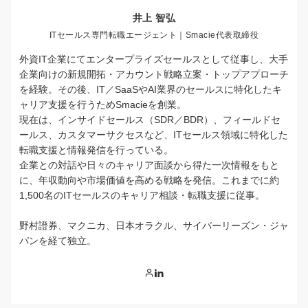
井上 智弘
ITセールス専門転職エージェント｜Smacie代表取締役
外資IT企業にてエンタープライズセールスとして従事し、大手
企業向けの新規開拓・アカウント戦略立案・トップアプローチ
を経験。その後、IT／SaaSやAI業界のセールスに特化したキ
ャリア支援を行うためSmacieを創業。
現在は、インサイドセールス（SDR／BDR）、フィールドセ
ールス、カスタマーサクセスなど、ITセールス領域に特化した
転職支援と情報発信を行っている。
企業との対話や日々のキャリア面談から得た一次情報をもと
に、年収動向や市場価値を高める戦略を発信。これまでに約
1,500名のITセールスのキャリア相談・転職支援に従事。
野村證券、マクニカ、日本オラクル、サイバーリーズン・ジャ
パンを経て独立。