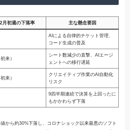
6年2月初週の下落率
主な懸念要因
AIによる自律的チケット管理、
コード生成の普及
シート数減少の直撃、AIエージ
年初来）
ェントへの移行遅延
クリエイティブ作業のAI自動化
年初来）
リスク
9四半期連続で決算を上回ったに
もかかわらず下落
月の高値から約30%下落し、コロナショック以来最悪のソフト