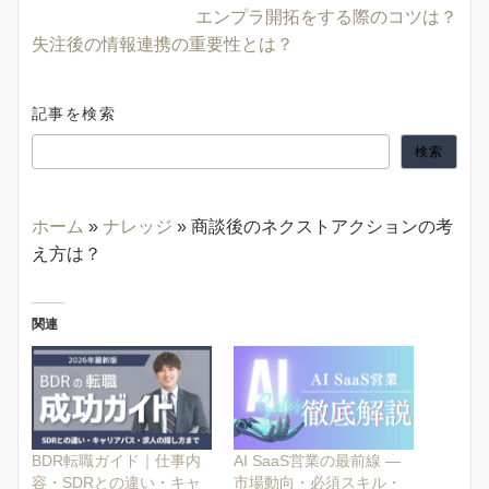
エンプラ開拓をする際のコツは？
失注後の情報連携の重要性とは？
記事を検索
検索
ホーム
»
ナレッジ
»
商談後のネクストアクションの考
え方は？
関連
BDR転職ガイド｜仕事内
AI SaaS営業の最前線 —
容・SDRとの違い・キャ
市場動向・必須スキル・