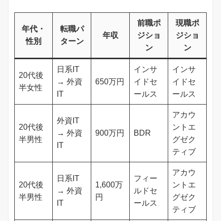
前職ポ
現職ポ
年代・
転職パ
年収
ジショ
ジショ
性別
ターン
ン
ン
日系IT
インサ
インサ
20代後
→ 外資
650万円
イドセ
イドセ
半女性
IT
ールス
ールス
アカウ
外資IT
20代後
ントエ
→ 外資
900万円
BDR
半男性
グゼク
IT
ティブ
アカウ
日系IT
フィー
20代後
1,600万
ントエ
→ 外資
ルドセ
半男性
円
グゼク
IT
ールス
ティブ