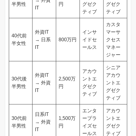
→ 外資
半男性
円
グゼク
グゼク
IT
ティブ
ティブ
カスタ
外資IT
インサ
マーサ
40代前
→ 日系
800万円
イドセ
クセス
半女性
IT
ールス
マネー
ジャー
シニア
アカウ
外資IT
アカウ
30代後
2,500万
ントエ
→ 外資
ントエ
半男性
円
グゼク
IT
グゼク
ティブ
ティブ
エンタ
アカウ
日系IT
30代前
1,500万
ープラ
ントエ
→ 外資
半男性
円
イズセ
グゼク
IT
ールス
ティブ