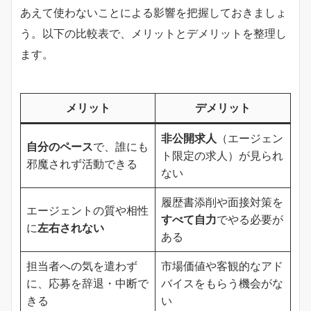
あえて使わないことによる影響を把握しておきましょ
う。以下の比較表で、メリットとデメリットを整理し
ます。
メリット
デメリット
非公開求人
（エージェン
自分のペース
で、誰にも
ト限定の求人）が見られ
邪魔されず活動できる
ない
履歴書添削や面接対策を
エージェントの質や相性
すべて自力
でやる必要が
に
左右されない
ある
担当者への気を遣わず
市場価値や客観的なアド
に、応募を辞退・中断で
バイスをもらう機会がな
きる
い