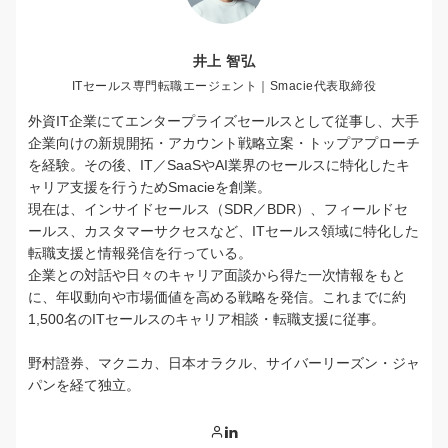
井上 智弘
ITセールス専門転職エージェント｜Smacie代表取締役
外資IT企業にてエンタープライズセールスとして従事し、大手
企業向けの新規開拓・アカウント戦略立案・トップアプローチ
を経験。その後、IT／SaaSやAI業界のセールスに特化したキ
ャリア支援を行うためSmacieを創業。
現在は、インサイドセールス（SDR／BDR）、フィールドセ
ールス、カスタマーサクセスなど、ITセールス領域に特化した
転職支援と情報発信を行っている。
企業との対話や日々のキャリア面談から得た一次情報をもと
に、年収動向や市場価値を高める戦略を発信。これまでに約
1,500名のITセールスのキャリア相談・転職支援に従事。
野村證券、マクニカ、日本オラクル、サイバーリーズン・ジャ
パンを経て独立。