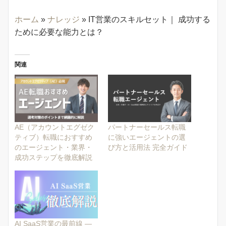
ホーム
»
ナレッジ
»
IT営業のスキルセット｜ 成功する
ために必要な能力とは？
関連
AE（アカウントエグゼク
パートナーセールス転職
ティブ）転職におすすめ
に強いエージェントの選
のエージェント・業界・
び方と活用法 完全ガイド
成功ステップを徹底解説
AI SaaS営業の最前線 —