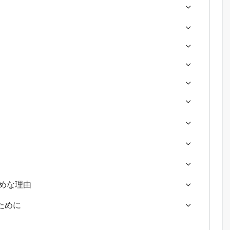
すめな理由
ために