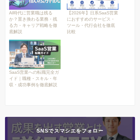
AI時代に営業職は残る
【2026年】日系SaaS営業
か？置き換わる業務・残
におすすめのサービス・
る力・キャリア戦略を徹
ツール・代行会社を徹底
底解説
比較
SaaS営業への転職完全ガ
イド｜職種・スキル・年
収・成功事例を徹底解説
SNSでスマシエをフォロー