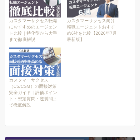
カスタマーサクセス転職
カスタマーサクセス向け
におすすめのエージェン
転職エージェントおすす
ト比較｜特化型から大手
め6社を比較【2026年7月
まで徹底解説
最新版】
カスタマーサクセス
（CS/CSM）の面接対策
完全ガイド｜評価ポイン
ト・想定質問・逆質問ま
で徹底解説