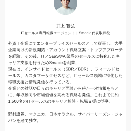
井上 智弘
ITセールス専門転職エージェント｜Smacie代表取締役
外資IT企業にてエンタープライズセールスとして従事し、大手
企業向けの新規開拓・アカウント戦略立案・トップアプローチ
を経験。その後、IT／SaaSやAI業界のセールスに特化したキ
ャリア支援を行うためSmacieを創業。
現在は、インサイドセールス（SDR／BDR）、フィールドセ
ールス、カスタマーサクセスなど、ITセールス領域に特化した
転職支援と情報発信を行っている。
企業との対話や日々のキャリア面談から得た一次情報をもと
に、年収動向や市場価値を高める戦略を発信。これまでに約
1,500名のITセールスのキャリア相談・転職支援に従事。
野村證券、マクニカ、日本オラクル、サイバーリーズン・ジャ
パンを経て独立。