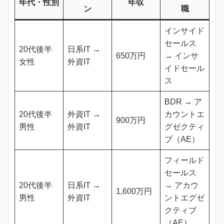
年代・性別
年収
ン
職
インサイド
セールス
20代後半
日系IT →
650万円
→ インサ
女性
外資IT
イドセール
ス
BDR → ア
20代後半
外資IT →
カウントエ
900万円
男性
外資IT
グゼクティ
ブ（AE）
フィールド
セールス
20代後半
日系IT →
→ アカウ
1,600万円
男性
外資IT
ントエグゼ
クティブ
（AE）