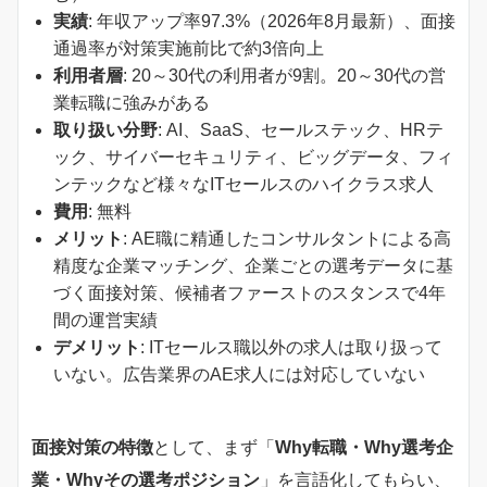
実績
: 年収アップ率97.3%（2026年8月最新）、面接
通過率が対策実施前比で約3倍向上
利用者層
: 20～30代の利用者が9割。20～30代の営
業転職に強みがある
取り扱い分野
: AI、SaaS、セールステック、HRテ
ック、サイバーセキュリティ、ビッグデータ、フィ
ンテックなど様々なITセールスのハイクラス求人
費用
: 無料
メリット
: AE職に精通したコンサルタントによる高
精度な企業マッチング、企業ごとの選考データに基
づく面接対策、候補者ファーストのスタンスで4年
間の運営実績
デメリット
: ITセールス職以外の求人は取り扱って
いない。広告業界のAE求人には対応していない
面接対策の特徴
として、まず「
Why転職・Why選考企
業・Whyその選考ポジション
」を言語化してもらい、