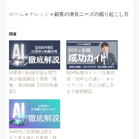
ホーム
»
ナレッジ
»
顧客の潜在ニーズの掘り起こし方
関連
AI業界の転職市場を専門
BDR転職ガイド｜仕事内
家が徹底解説｜需要・職
容・SDRとの違い・キャ
種・成功戦略【2026年最
リアパス・求人の探し方
新】
まで徹底解説
AI時代に営業職は残る
か？置き換わる業務・残