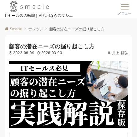
メニュー
ITセールスの転職｜AI活用ならスマシエ
Smacie
ナレッジ
顧客の潜在ニーズの掘り起こし方
顧客の潜在ニーズの掘り起こし方
2023-08-09
2026-03-03
井上 智弘