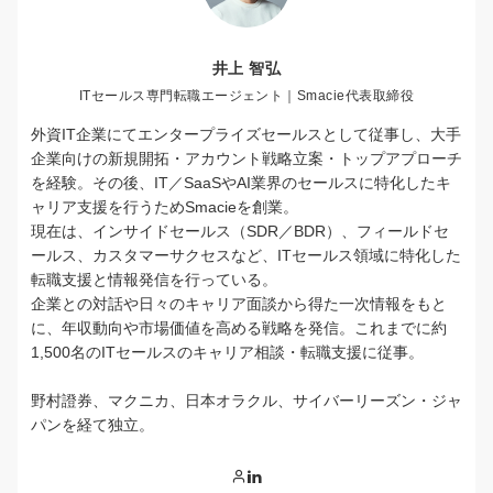
井上 智弘
ITセールス専門転職エージェント｜Smacie代表取締役
外資IT企業にてエンタープライズセールスとして従事し、大手
企業向けの新規開拓・アカウント戦略立案・トップアプローチ
を経験。その後、IT／SaaSやAI業界のセールスに特化したキ
ャリア支援を行うためSmacieを創業。
現在は、インサイドセールス（SDR／BDR）、フィールドセ
ールス、カスタマーサクセスなど、ITセールス領域に特化した
転職支援と情報発信を行っている。
企業との対話や日々のキャリア面談から得た一次情報をもと
に、年収動向や市場価値を高める戦略を発信。これまでに約
1,500名のITセールスのキャリア相談・転職支援に従事。
野村證券、マクニカ、日本オラクル、サイバーリーズン・ジャ
パンを経て独立。