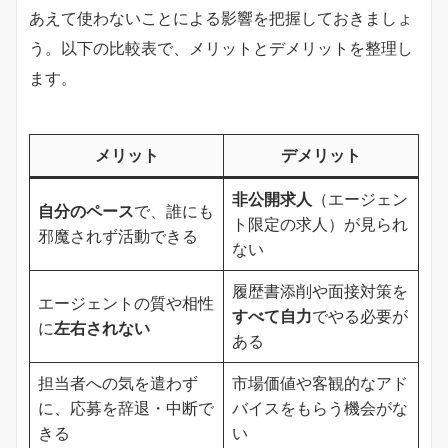
あえて使わないことによる影響を把握しておきましょ
う。以下の比較表で、メリットとデメリットを整理し
ます。
メリット
デメリット
非公開求人
（エージェン
自分のペース
で、誰にも
ト限定の求人）が見られ
邪魔されず活動できる
ない
履歴書添削や面接対策を
エージェントの質や相性
すべて自力
でやる必要が
に
左右されない
ある
担当者への気を遣わず
市場価値や客観的なアド
に、応募を辞退・中断で
バイスをもらう機会がな
きる
い