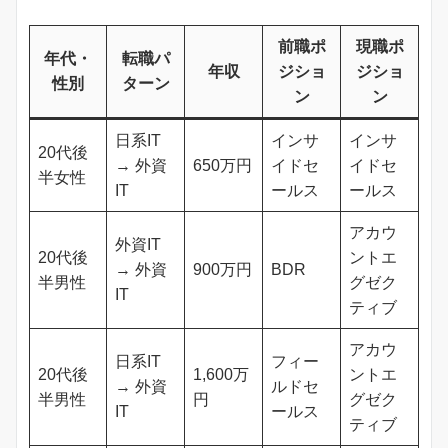
前職ポ
現職ポ
年代・
転職パ
年収
ジショ
ジショ
性別
ターン
ン
ン
日系IT
インサ
インサ
20代後
→ 外資
650万円
イドセ
イドセ
半女性
IT
ールス
ールス
アカウ
外資IT
20代後
ントエ
→ 外資
900万円
BDR
半男性
グゼク
IT
ティブ
アカウ
日系IT
フィー
20代後
1,600万
ントエ
→ 外資
ルドセ
半男性
円
グゼク
IT
ールス
ティブ