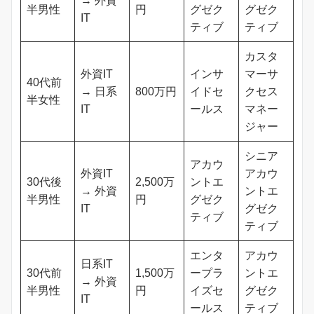
→ 外資
半男性
円
グゼク
グゼク
IT
ティブ
ティブ
カスタ
外資IT
インサ
マーサ
40代前
→ 日系
800万円
イドセ
クセス
半女性
IT
ールス
マネー
ジャー
シニア
アカウ
外資IT
アカウ
30代後
2,500万
ントエ
→ 外資
ントエ
半男性
円
グゼク
IT
グゼク
ティブ
ティブ
エンタ
アカウ
日系IT
30代前
1,500万
ープラ
ントエ
→ 外資
半男性
円
イズセ
グゼク
IT
ールス
ティブ