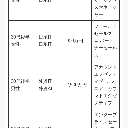
女性
日系IT
マーサクセ
スマネージ
ャー
フィールド
セールス
30代後半
日系IT →
900万円
→ パート
女性
日系IT
ナーセール
ス
アカウント
エグゼクテ
30代後半
外資IT →
ィブ → シ
2,500万円
男性
外資AI
ニアアカウ
ントエグゼ
クティブ
エンタープ
ライズセー