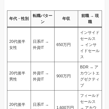
転職パター
前職 → 現
年代・性別
年収
ン
職
インサイド
セールス
20代後半
日系IT →
650万円
→ インサ
女性
外資IT
イドセール
ス
BDR → ア
20代後半
外資IT →
カウントエ
900万円
男性
外資IT
グゼクティ
ブ
フィールド
セールス
20代後半
日系IT →
1,600万円
→ アカウ