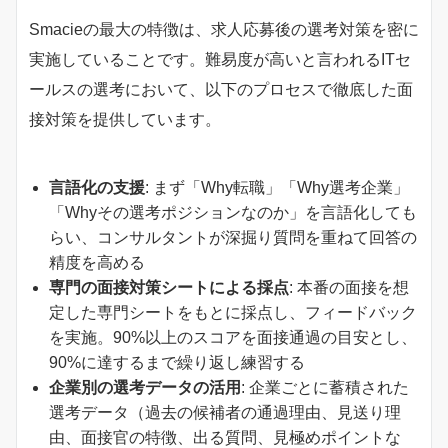
Smacieの最大の特徴は、求人応募後の選考対策を密に
実施していることです。難易度が高いと言われるITセ
ールスの選考において、以下のプロセスで徹底した面
接対策を提供しています。
言語化の支援
: まず「Why転職」「Why選考企業」
「Whyその選考ポジションなのか」を言語化しても
らい、コンサルタントが深掘り質問を重ねて回答の
精度を高める
専門の面接対策シートによる採点
: 本番の面接を想
定した専門シートをもとに採点し、フィードバック
を実施。90%以上のスコアを面接通過の目安とし、
90%に達するまで繰り返し練習する
企業別の選考データの活用
: 企業ごとに蓄積された
選考データ（過去の候補者の通過理由、見送り理
由、面接官の特徴、出る質問、見極めポイントな