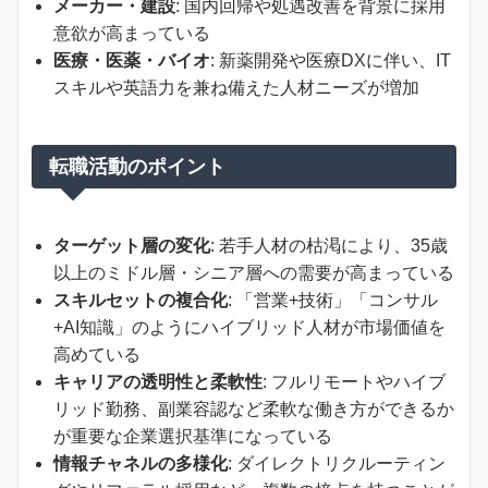
メーカー・建設
: 国内回帰や処遇改善を背景に採用
意欲が高まっている
医療・医薬・バイオ
: 新薬開発や医療DXに伴い、IT
スキルや英語力を兼ね備えた人材ニーズが増加
転職活動のポイント
ターゲット層の変化
: 若手人材の枯渇により、35歳
以上のミドル層・シニア層への需要が高まっている
スキルセットの複合化
: 「営業+技術」「コンサル
+AI知識」のようにハイブリッド人材が市場価値を
高めている
キャリアの透明性と柔軟性
: フルリモートやハイブ
リッド勤務、副業容認など柔軟な働き方ができるか
が重要な企業選択基準になっている
情報チャネルの多様化
: ダイレクトリクルーティン