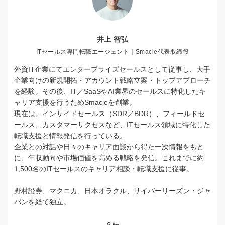
井上 智弘
ITセールス専門転職エージェント｜Smacie代表取締役
外資IT企業にてエンタープライズセールスとして従事し、大手
企業向けの新規開拓・アカウント戦略立案・トップアプローチ
を経験。その後、IT／SaaSやAI業界のセールスに特化したキ
ャリア支援を行うためSmacieを創業。
現在は、インサイドセールス（SDR／BDR）、フィールドセ
ールス、カスタマーサクセスなど、ITセールス領域に特化した
転職支援と情報発信を行っている。
企業との対話や日々のキャリア面談から得た一次情報をもと
に、年収動向や市場価値を高める戦略を発信。これまでに約
1,500名のITセールスのキャリア相談・転職支援に従事。
野村證券、マクニカ、日本オラクル、サイバーリーズン・ジャ
パンを経て独立。