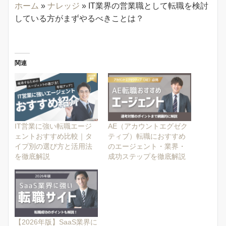
ホーム
»
ナレッジ
»
IT業界の営業職として転職を検討
している方がまずやるべきことは？
関連
IT営業に強い転職エージ
AE（アカウントエグゼク
ェントおすすめ比較｜タ
ティブ）転職におすすめ
イプ別の選び方と活用法
のエージェント・業界・
を徹底解説
成功ステップを徹底解説
【2026年版】SaaS業界に