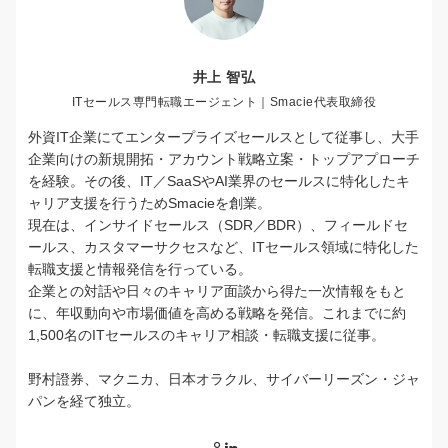
井上 智弘
ITセールス専門転職エージェント｜Smacie代表取締役
外資IT企業にてエンタープライズセールスとして従事し、大手
企業向けの新規開拓・アカウント戦略立案・トップアプローチ
を経験。その後、IT／SaaSやAI業界のセールスに特化したキ
ャリア支援を行うためSmacieを創業。
現在は、インサイドセールス（SDR／BDR）、フィールドセ
ールス、カスタマーサクセスなど、ITセールス領域に特化した
転職支援と情報発信を行っている。
企業との対話や日々のキャリア面談から得た一次情報をもと
に、年収動向や市場価値を高める戦略を発信。これまでに約
1,500名のITセールスのキャリア相談・転職支援に従事。
野村證券、マクニカ、日本オラクル、サイバーリーズン・ジャ
パンを経て独立。