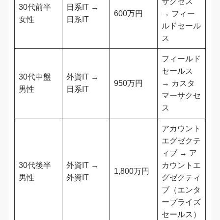
サクセス
30代前半
日系IT →
600万円
→ フィー
女性
日系IT
ルドセール
ス
フィールド
セールス
30代中盤
外資IT →
950万円
→ カスタ
男性
日系IT
マーサクセ
ス
アカウント
エグゼクテ
ィブ → ア
30代後半
外資IT →
カウントエ
1,800万円
男性
外資IT
グゼクティ
ブ（エンタ
ープライズ
セールス）