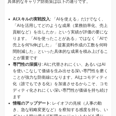
具体的なキャリア防衛策は以下の通りです。
AIスキルの実戦投入
: 「AIを使える」だけでなく、
「AIを活用してどのような成果（業務効率化、売上
貢献など）を出したか」という実績が評価の要にな
ります。「AIを使ったことがある」ではなく「AIで
売上を何%伸ばした」「提案資料作成の工数を何時
間削減した」といった具体的な成果を積み上げるこ
とが重要です
専門性の深掘り
: AIに代替されにくい、あるいはAI
を使いこなして価値を生み出せる深い専門性を磨く
ことが強力な防衛線になります。AIはコモディティ
化（誰でもできる化）を加速させるからこそ、コモ
ディティ化されにくい深い専門性が価値を持ち続け
ます
情報のアップデート
: レイオフの兆候（人事の動
き、急な戦略変更など）を察知する感度を持ち、い