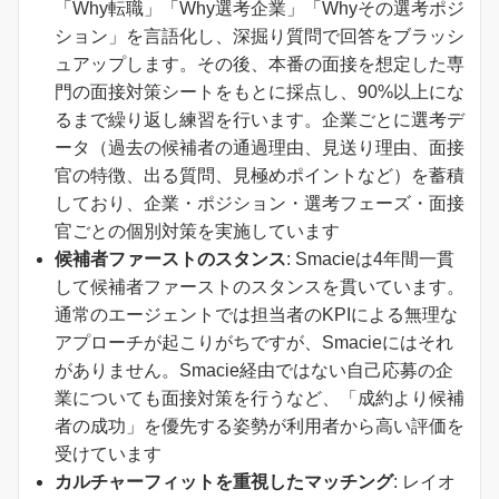
「Why転職」「Why選考企業」「Whyその選考ポジ
ション」を言語化し、深掘り質問で回答をブラッシ
ュアップします。その後、本番の面接を想定した専
門の面接対策シートをもとに採点し、90%以上にな
るまで繰り返し練習を行います。企業ごとに選考デ
ータ（過去の候補者の通過理由、見送り理由、面接
官の特徴、出る質問、見極めポイントなど）を蓄積
しており、企業・ポジション・選考フェーズ・面接
官ごとの個別対策を実施しています
候補者ファーストのスタンス
: Smacieは4年間一貫
して候補者ファーストのスタンスを貫いています。
通常のエージェントでは担当者のKPIによる無理な
アプローチが起こりがちですが、Smacieにはそれ
がありません。Smacie経由ではない自己応募の企
業についても面接対策を行うなど、「成約より候補
者の成功」を優先する姿勢が利用者から高い評価を
受けています
カルチャーフィットを重視したマッチング
: レイオ