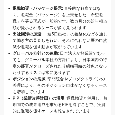
退職勧奨・パッケージ提示
: 直接的な解雇ではな
く、退職金（パッケージ）を上乗せした「希望退
職」を募る形式が一般的です。数カ月分の給与相当
額が提示されるケースが多く見られます
出社回帰の加速
: 「週5日出社」の義務化などを通じ
て働き方の見直しを行い、それに合わない層の自然
減や退職を促す動きが広がっています
グローバル方針との連動
: 日本法人が好業績であっ
ても、グローバル本社の方針により、日本国内の特
定の部署がクローズされたり組織再編の対象となっ
たりするリスクは常にあります
ポジションの消滅
: 部門統合やプロダクトラインの
整理により、そのポジション自体がなくなるケース
も増加しています
PIP（業績改善計画）の活用
: 退職勧奨と併用し、短
期間での成果達成を求めるPIPを課すことで、実質
的に退職を促すケースも報告されています