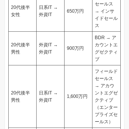
セールス
20代後半
日系IT →
650万円
→ インサ
女性
外資IT
イドセール
ス
BDR → ア
20代後半
外資IT →
カウントエ
900万円
男性
外資IT
グゼクティ
ブ
フィールド
セールス
→ アカウ
20代後半
日系IT →
ントエグゼ
1,600万円
男性
外資IT
クティブ
（エンター
プライズセ
ールス）